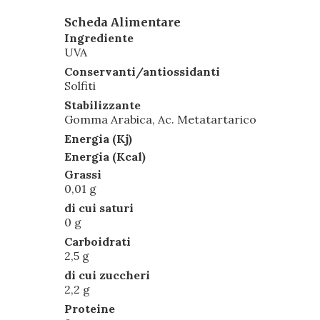
Scheda Alimentare
Ingrediente
UVA
Conservanti/antiossidanti
Solfiti
Stabilizzante
Gomma Arabica, Ac. Metatartarico
Energia (Kj)
Energia (Kcal)
Grassi
0,01 g
di cui saturi
0 g
Carboidrati
2,5 g
di cui zuccheri
2,2 g
Proteine