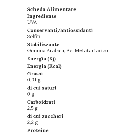
Scheda Alimentare
Ingrediente
UVA
Conservanti/antiossidanti
Solfiti
Stabilizzante
Gomma Arabica, Ac. Metatartarico
Energia (Kj)
Energia (Kcal)
Grassi
0,01 g
di cui saturi
0 g
Carboidrati
2,5 g
di cui zuccheri
2,2 g
Proteine