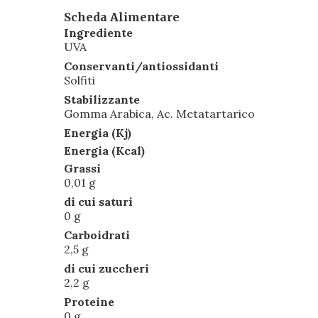
Scheda Alimentare
Ingrediente
UVA
Conservanti/antiossidanti
Solfiti
Stabilizzante
Gomma Arabica, Ac. Metatartarico
Energia (Kj)
Energia (Kcal)
Grassi
0,01 g
di cui saturi
0 g
Carboidrati
2,5 g
di cui zuccheri
2,2 g
Proteine
0 g